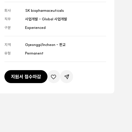
회사
SK biopharmaceuticals
직무
사업개발 - Global 사업개발
구분
Experienced
지역
Gyeonggi/Incheon - 판교
유형
Permanent
지원서 접수마감
관심공고등록
공유하기버튼