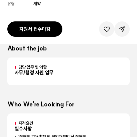
유형
계약
지원서 접수마감
관심공고등록
공유하기
About the job
담당 업무 및 역할
사무/행정 지원 업무
Who We're Looking For
자격요건
필수사항
'장애인 고용촉진 및 직업재활법'상 장애인