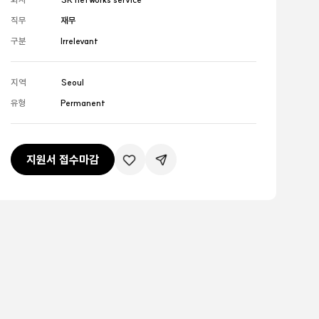
직무
재무
구분
Irrelevant
지역
Seoul
유형
Permanent
지원서 접수마감
관심공고등록
공유하기버튼