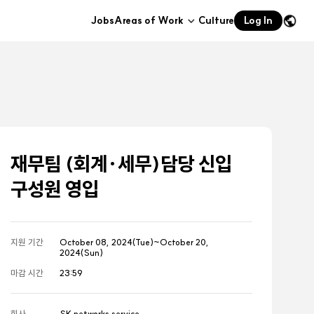
Jobs
Areas of Work
Culture
Log In
하위메뉴
열기
재무팀 (회계·세무)담당 신입
구성원 영입
지원 기간
October 08, 2024(Tue)~October 20,
2024(Sun)
마감 시간
23:59
회사
SK networks service